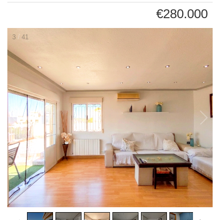
€280.000
/
3
41