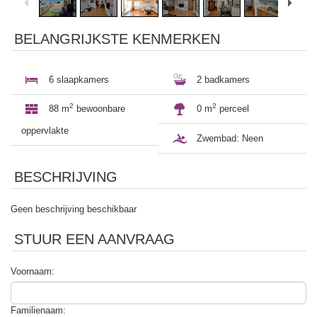
BELANGRIJKSTE KENMERKEN
6 slaapkamers
2 badkamers
2
2
88 m
bewoonbare
0 m
perceel
oppervlakte
Zwembad:
Neen
BESCHRIJVING
Geen beschrijving beschikbaar
STUUR EEN AANVRAAG
Voornaam:
Familienaam: